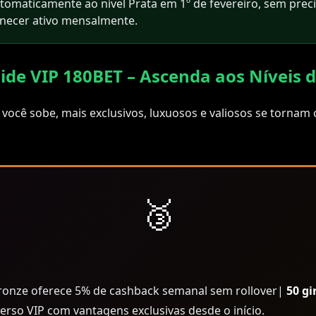
tomaticamente ao nível Prata em 1º de fevereiro, sem preci
necer ativo mensalmente.
ide VIP 180BET – Ascenda aos Níveis da
você sobe, mais exclusivos, luxuosos e valiosos se tornam o
🥉
Bronze oferece 5% de cashback semanal sem rollover|
50 gi
erso VIP com vantagens exclusivas desde o início.