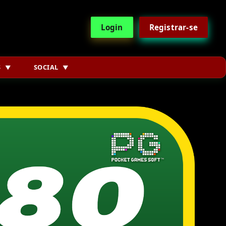
Login
Registrar-se
S
SOCIAL