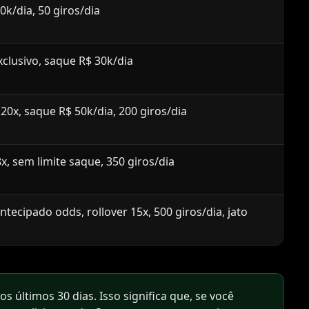
0k/dia, 50 giros/dia
clusivo, saque R$ 30k/dia
 20x, saque R$ 50k/dia, 200 giros/dia
8x, sem limite saque, 350 giros/dia
ntecipado odds, rollover 15x, 500 giros/dia, jato
ltimos 30 dias. Isso significa que, se você