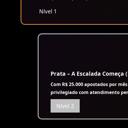
Nível 1
Prata – A Escalada Começa (
Com R$ 25.000 apostados por mê
privilegiado com atendimento per
Nível 2