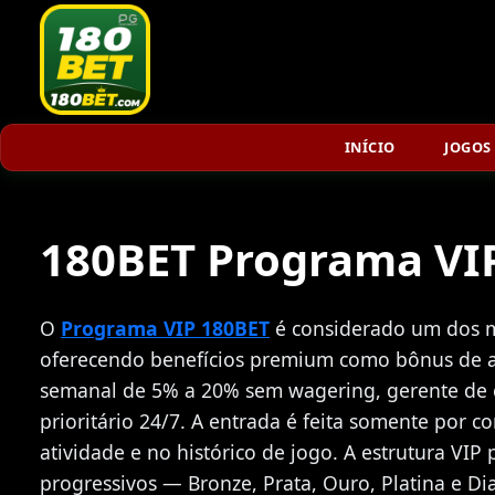
INÍCIO
JOGOS
180BET Programa VIP
O
Programa VIP 180BET
é considerado um dos ma
oferecendo benefícios premium como bônus de a
semanal de 5% a 20% sem wagering, gerente de 
prioritário 24/7. A entrada é feita somente por c
atividade e no histórico de jogo. A estrutura VIP 
progressivos — Bronze, Prata, Ouro, Platina e D