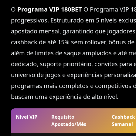
O
Programa VIP 180BET
O Programa VIP 180
progressivos. Estruturado em 5 níveis exclu
apostado mensal, garantindo que jogadores 
cashback de até 15% sem rollover, bônus de 
além de limites de saque ampliados e até me
dedicado, suporte prioritário, convites para
universo de jogos e experiências personali
programas mais completos e competitivos 
buscam uma experiência de alto nível.
Nível VIP
Requisito
Cashback
Apostado/Mês
Semanal