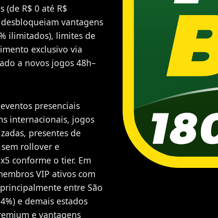
 (de R$ 0 até R$
e desbloqueiam vantagens
ilimitados), limites de
imento exclusivo via
ado a novos jogos 48h–
 eventos presenciais
ns internacionais, jogos
izadas, presentes de
 sem rollover e
 x5 conforme o tier. Em
membros VIP ativos com
 principalmente entre São
(14%) e demais estados
premium e vantagens