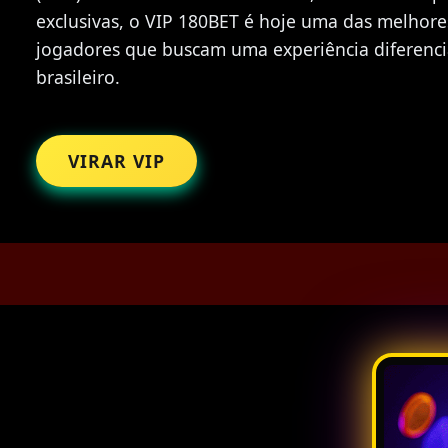
exclusivas, o VIP 180BET é hoje uma das melhore
jogadores que buscam uma experiência diferenc
brasileiro.
VIRAR VIP