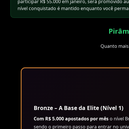
participar R$ 55.000 em janeiro, será promovido au
nível conquistado é mantido enquanto você perma
Pirâm
Quanto mais 
Bronze – A Base da Elite (Nível 1)
Com R$ 5.000 apostados por mês
o nível 
sendo o primeiro passo para entrar no univ