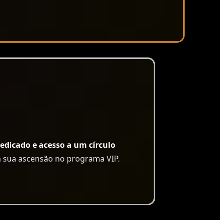
edicado e acesso a um círculo
a sua ascensão no programa VIP.