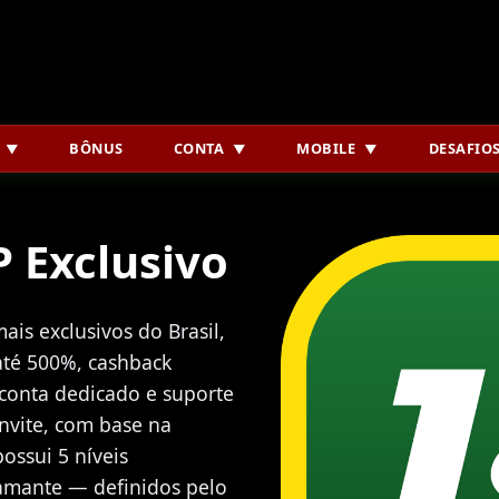
BÔNUS
CONTA
MOBILE
DESAFIO
 Exclusivo
is exclusivos do Brasil,
té 500%, cashback
conta dedicado e suporte
onvite, com base na
possui 5 níveis
iamante — definidos pelo