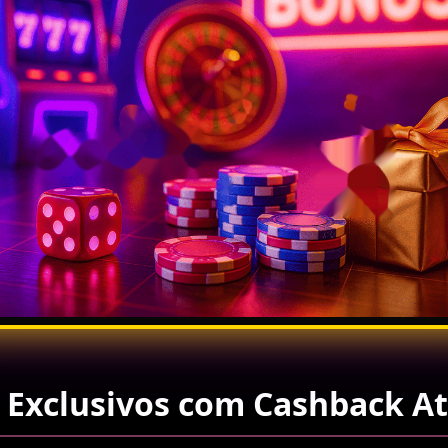
s Exclusivos com Cashback A