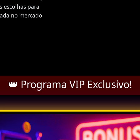
s escolhas para
iada no mercado
👑 Programa VIP Exclusivo!