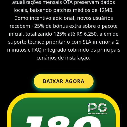
atualizações mensais OTA preservam dados
locais, baixando patches médios de 12MB.
Como incentivo adicional, novos usuários
recebem +25% de bônus extra sobre o pacote
inicial, totalizando 125% até R$ 6.250, além de
suporte técnico prioritário com SLA inferior a 2
minutos e FAQ integrado cobrindo os principais
cenários de instalação.
BAIXAR AGORA