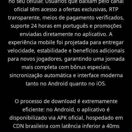
no seu celular. Usuários que baixam pelo canal
oficial têm acesso a ofertas exclusivas, RTP
transparente, meios de pagamento verificados,
suporte 24 horas em português e promoções
enviadas diretamente no aplicativo. A
experiência mobile foi projetada para entregar
velocidade, estabilidade e benefícios adicionais
para novos jogadores, garantindo uma jornada
mais completa com bônus especiais,
sincronização automática e interface moderna
tanto no Android quanto no iOS.
O processo de download é extremamente
eficiente: no Android, o aplicativo é
disponibilizado via APK oficial, hospedado em
CDN brasileira com latência inferior a 40ms