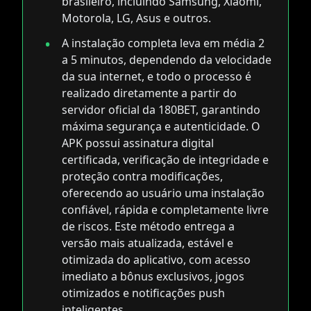
brasileiro, incluindo Samsung, Xiaomi,
Motorola, LG, Asus e outros.
A instalação completa leva em média 2
a 5 minutos, dependendo da velocidade
da sua internet, e todo o processo é
realizado diretamente a partir do
servidor oficial da 180BET, garantindo
máxima segurança e autenticidade. O
APK possui assinatura digital
certificada, verificação de integridade e
proteção contra modificações,
oferecendo ao usuário uma instalação
confiável, rápida e completamente livre
de riscos. Este método entrega a
versão mais atualizada, estável e
otimizada do aplicativo, com acesso
imediato a bônus exclusivos, jogos
otimizados e notificações push
inteligentes.