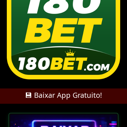
💾 Baixar App Gratuito!