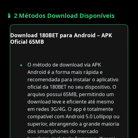
📱 2 Métodos Download Disponíveis
Download 180BET para Android – APK
Oficial 65MB
O método de download via APK
Android é a forma mais rápida e
recomendada para instalar o aplicativo
oficial da 180BET no seu dispositivo. O
arquivo possui 65MB, permitindo um
download leve e eficiente até mesmo
em redes 3G/4G. O app é totalmente
compatível com Android 5.0 Lollipop ou
superior, abrangendo a grande maioria
dos smartphones do mercado