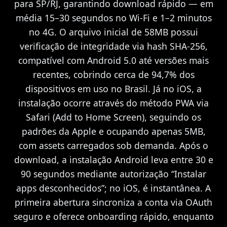
para SP/RJ, garantindo download rápido — em
média 15–30 segundos no Wi-Fi e 1–2 minutos
no 4G. O arquivo inicial de 58MB possui
verificação de integridade via hash SHA-256,
compatível com Android 5.0 até versões mais
recentes, cobrindo cerca de 94,7% dos
dispositivos em uso no Brasil. Já no iOS, a
instalação ocorre através do método PWA via
Safari (Add to Home Screen), seguindo os
padrões da Apple e ocupando apenas 5MB,
com assets carregados sob demanda. Após o
download, a instalação Android leva entre 30 e
90 segundos mediante autorização “Instalar
apps desconhecidos”; no iOS, é instantânea. A
primeira abertura sincroniza a conta via OAuth
seguro e oferece onboarding rápido, enquanto