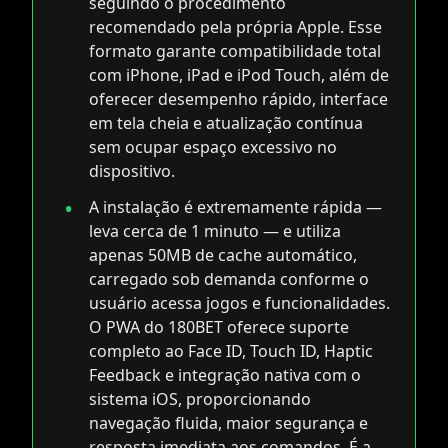
seguindo o procedimento
recomendado pela própria Apple. Esse
formato garante compatibilidade total
com iPhone, iPad e iPod Touch, além de
oferecer desempenho rápido, interface
em tela cheia e atualização contínua
sem ocupar espaço excessivo no
dispositivo.
A instalação é extremamente rápida —
leva cerca de 1 minuto — e utiliza
apenas 50MB de cache automático,
carregado sob demanda conforme o
usuário acessa jogos e funcionalidades.
O PWA do 180BET oferece suporte
completo ao Face ID, Touch ID, Haptic
Feedback e integração nativa com o
sistema iOS, proporcionando
navegação fluida, maior segurança e
resposta imediata aos comandos. É a