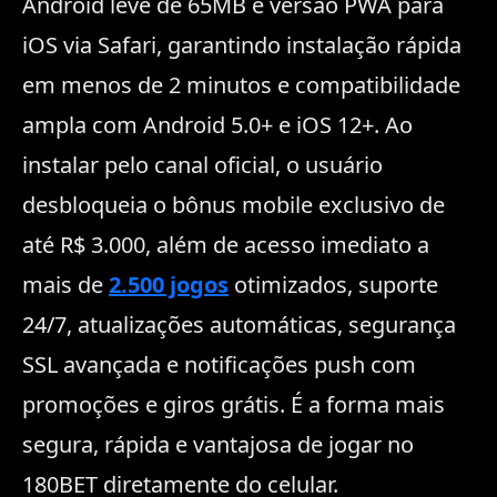
Android leve de 65MB e versão PWA para
iOS via Safari, garantindo instalação rápida
em menos de 2 minutos e compatibilidade
ampla com Android 5.0+ e iOS 12+. Ao
instalar pelo canal oficial, o usuário
desbloqueia o bônus mobile exclusivo de
até R$ 3.000, além de acesso imediato a
mais de
2.500 jogos
otimizados, suporte
24/7, atualizações automáticas, segurança
SSL avançada e notificações push com
promoções e giros grátis. É a forma mais
segura, rápida e vantajosa de jogar no
180BET diretamente do celular.