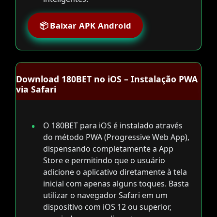
📦 Baixar APK Android
Download 180BET no iOS – Instalação PWA
via Safari
O 180BET para iOS é instalado através
do método PWA (Progressive Web App),
dispensando completamente a App
Store e permitindo que o usuário
adicione o aplicativo diretamente à tela
inicial com apenas alguns toques. Basta
utilizar o navegador Safari em um
dispositivo com iOS 12 ou superior,