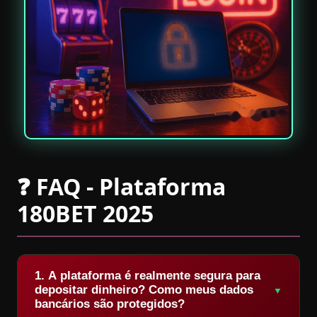
❓ FAQ - Plataforma
180BET 2025
1. A plataforma é realmente segura para
depositar dinheiro? Como meus dados
bancários são protegidos?