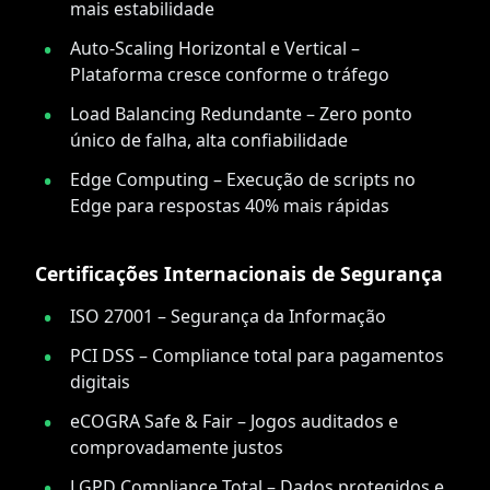
mais estabilidade
Auto-Scaling Horizontal e Vertical –
Plataforma cresce conforme o tráfego
Load Balancing Redundante – Zero ponto
único de falha, alta confiabilidade
Edge Computing – Execução de scripts no
Edge para respostas 40% mais rápidas
Certificações Internacionais de Segurança
ISO 27001 – Segurança da Informação
PCI DSS – Compliance total para pagamentos
digitais
eCOGRA Safe & Fair – Jogos auditados e
comprovadamente justos
LGPD Compliance Total – Dados protegidos e