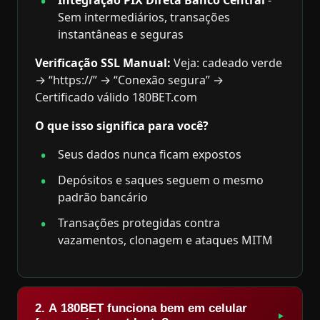
Integração PIX Direta Banco Central
-
Sem intermediários, transações
instantâneas e seguras
Verificação SSL Manual:
Veja: cadeado verde
→ “https://” → “Conexão segura” →
Certificado válido 180BET.com
O que isso significa para você?
Seus dados nunca ficam expostos
Depósitos e saques seguem o mesmo
padrão bancário
Transações protegidas contra
vazamentos, clonagem e ataques MITM
2. A 180BET funciona bem em celular