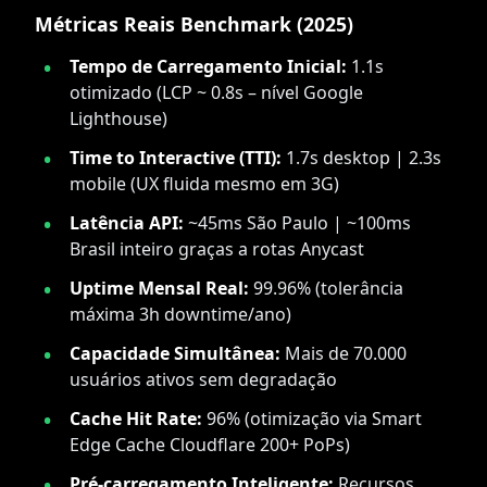
Métricas Reais Benchmark (2025)
Tempo de Carregamento Inicial:
1.1s
otimizado (LCP ~ 0.8s – nível Google
Lighthouse)
Time to Interactive (TTI):
1.7s desktop | 2.3s
mobile (UX fluida mesmo em 3G)
Latência API:
~45ms São Paulo | ~100ms
Brasil inteiro graças a rotas Anycast
Uptime Mensal Real:
99.96% (tolerância
máxima 3h downtime/ano)
Capacidade Simultânea:
Mais de 70.000
usuários ativos sem degradação
Cache Hit Rate:
96% (otimização via Smart
Edge Cache Cloudflare 200+ PoPs)
Pré-carregamento Inteligente:
Recursos