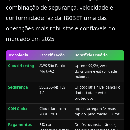
combinação de segurança, velocidade e
conformidade faz da 180BET uma das
operações mais robustas e confiáveis do
mercado em 2025.
Tecnologia
Especificação
Benefício Usuário
Cloud Hosting
AWS São Paulo +
Uptime 99,9%, zero
Multi-AZ
downtime e estabilidade
máxima
Segurança
SSL 256-bit TLS
Criptografia nível bancário,
1.3
dados totalmente
protegidos
CDN Global
Cloudflare com
Jogos carregam 3× mais
200+ PoPs
rápido, ping médio ~50ms
Pagamentos
PIX com
Depósitos instantâneos,
integração direta
saques automáticos em 5